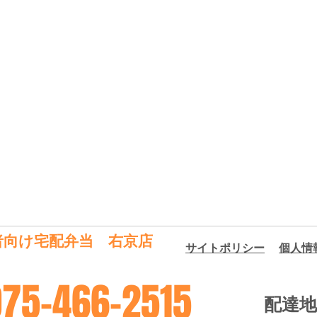
者
向け宅配弁当 右京店
​サイトポリシー
​個人
075-466-2515
配達