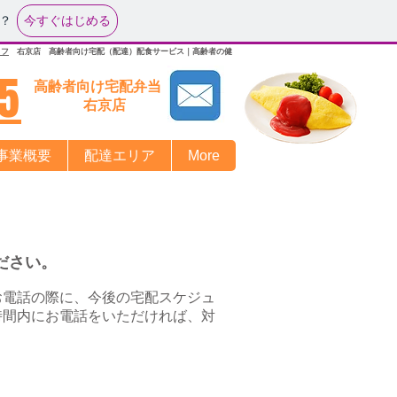
今すぐはじめる
？
イフ
右京店 高齢者向け宅配（配達）配食サービス｜高齢者の健
15
高齢者向け宅配弁当
右京店​
事業概要
配達エリア
More
ださい。
お電話の際に、今後の宅配スケジュ
時間内にお電話をいただければ、対