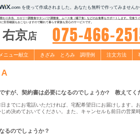
.com
を使って作成されました。あなたも無料で作ってみませんか
替わり弁当、カロリー調整食やタンパク調整食、ムース食（嚥下食）などのお食事もサポートします。宅食ラ
時に安否確認もおこないますので離れて暮らす家族も安心のサービスです。
​075-466-25
​右京
店
メニュー献立
きざみ とろみ 調理例
注文方法
A
ですが、契約書は必要になるのでしょうか? 教えてく
前日までにお電話いただければ、宅配希望日にお届けします。
かじめ決めておいてください。
また、キャンセルも前日の営業
なるのでしょうか？