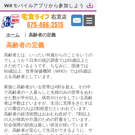
モバイルアプリから参加しよう
​右京
店
​075-466-2515
ホーム
〉高齢者の定義
高齢者の定義
高齢者とは、いったい何歳からのことをいうの
でしょうか？日本の統計調査では65歳以上と
さだめているようです。ちなみに、国連では
60歳以上、世界保健機関（WHO）では65歳以
上を高齢者としています。
家族に高齢者がいる世帯は4割を超え、その中
で高齢者の一人暮らしと夫婦のみの世帯をあわ
せた数が半分以上。病気やけがをしている高齢
者は半数ほどいますが、生活に支障をきたすほ
どの重症の人は2割程度だといわれています。
高齢者の経済状態はおおむね良好で、7割以上
の人が病気や介護のための貯蓄をしています。
社会保障の財政は厳しい状況が続いています
が、高齢者が安心して生活ができるように、サ