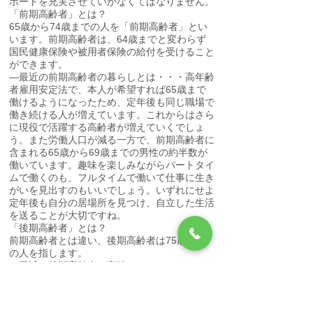
ポートを充実させていかなくてはなりません。
「前期高齢者」とは？
65歳から74歳までの人を「前期高齢者」とい
います。前期高齢者は、64歳までと変わらず
国民健康保険や被用者保険の給付を受けること
ができます。
―最近の前期高齢者の暮らしとは・・・高年齢
者雇用安定法で、本人が希望すれば65歳まで
働けるようになったため、定年後も同じ職場で
働き続ける人が増えています。これからはさら
に現役で活躍する高齢者が増えていくでしょ
う。また労働人口が減る一方で、前期高齢者に
含まれる65歳から69歳までの男性の約半数が
働いています。趣味を楽しみながらパートタイ
ムで働くのも、フルタイムで働いて仕事に生き
がいを見出すのもいいでしょう。いずれにせよ
定年後も自分の居場所を見つけ、自立した生活
を送ることが大切ですね。
「後期高齢者」とは？
前期高齢者とは違い、後期高齢者は75歳以上
の人を指します。
―最近の後期高齢者の実情とは・・・
今では国民の8人に1人が後期高齢者といわれ
ています。そして75歳の誕生日から後期高齢
者医療制度への加入が義務付けられました。